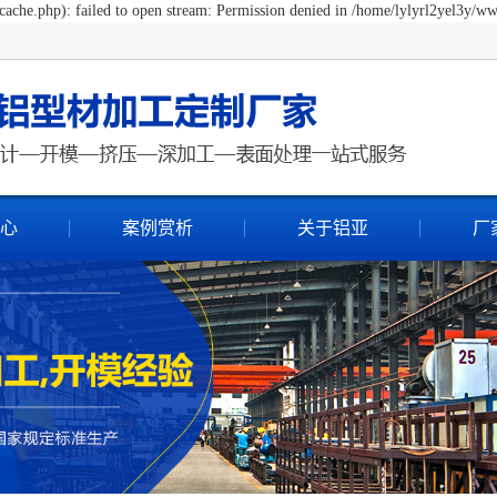
ache.php): failed to open stream: Permission denied in /home/lylyrl2yel3y/ww
心
案例赏析
关于铝亚
厂