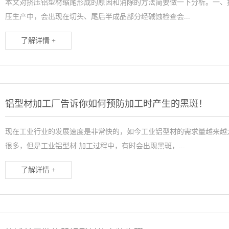
本文对挤压铝型材缩尾形成的原因和消除的方法简要做一下分析。一、
压生产中，会出现在切头、尾后半成品部分经碱蚀检查会...
了解详情 +
铝型材加工厂告诉你如何预防加工时产生的黑斑！
现在工业行业的发展速度是非常快的，如今工业铝型材的需求量越来越
很多，但是工业铝型材 加工过程中，有时会出现黑斑，...
了解详情 +