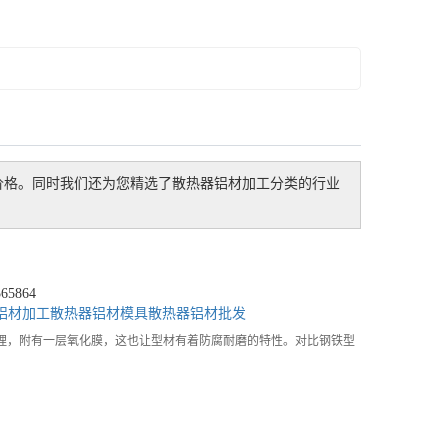
价格。同时我们还为您精选了
散热器铝材加工
分类的行业
5864
铝材加工
散热器铝材模具
散热器铝材批发
理，附有一层氧化膜，这也让型材有着防腐耐磨的特性。对比钢铁型