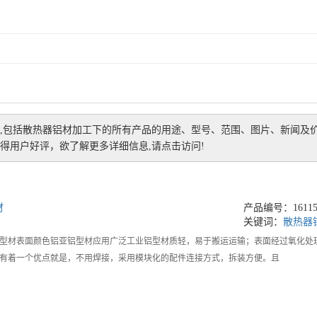
,包括
散热器铝材加工
下的所有产品的用途、型号、范围、图片、新闻及
得用户好评，欲了解更多详细信息,请点击访问!
材
产品编号：161156
关键词：
散热器
型材表面颜色铝亚铝型材应用广泛工业铝型材质轻，易于搬运运输；表面经过氧化处
有着一个优点就是，不用焊接，采用模块化的配件连接方式，拆装方便。且