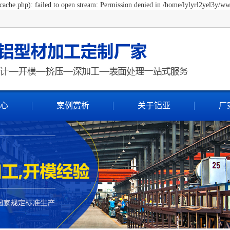
ache.php): failed to open stream: Permission denied in /home/lylyrl2yel3y/ww
心
案例赏析
关于铝亚
厂