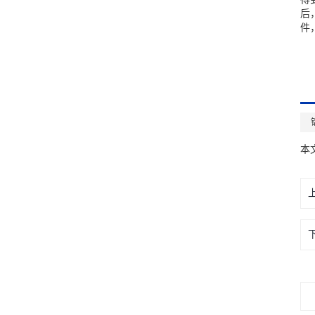
后
件
本