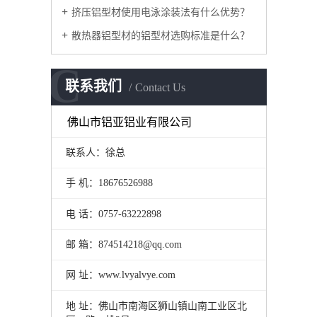
挤压铝型材使用电泳涂装法有什么优势？
散热器铝型材的铝型材选购标准是什么？
C
联系我们
Contact Us
佛山市铝亚铝业有限公司
联系人：徐总
手 机：18676526988
电 话：0757-63222898
邮 箱：874514218@qq.com
网 址：www.lvyalvye.com
地 址：佛山市南海区狮山镇山南工业区北