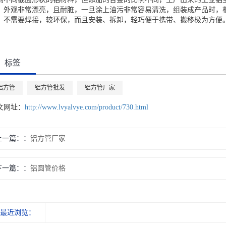
，外观非常漂亮，且耐脏，一旦涂上油污非常容易清洗，组装成产品时，
，不需要焊接，较环保，而且安装、拆卸，轻巧便于携带、搬移极为方便
标签
铝方管
铝方管批发
铝方管厂家
文网址：
http://www.lvyalvye.com/product/730.html
上一篇：
铝方管厂家
下一篇：
铝圆管价格
最近浏览：