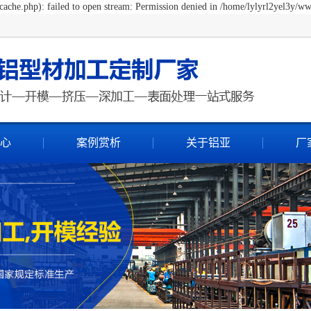
ache.php): failed to open stream: Permission denied in /home/lylyrl2yel3y/ww
心
案例赏析
关于铝亚
厂