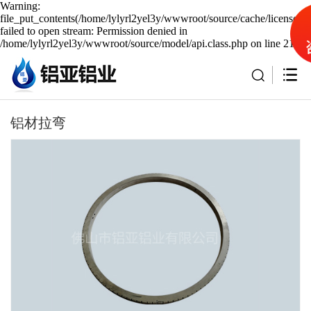
Warning:
file_put_contents(/home/lylyrl2yel3y/wwwroot/source/cache/license_c
failed to open stream: Permission denied in
/home/lylyrl2yel3y/wwwroot/source/model/api.class.php on line 217
铝材拉弯