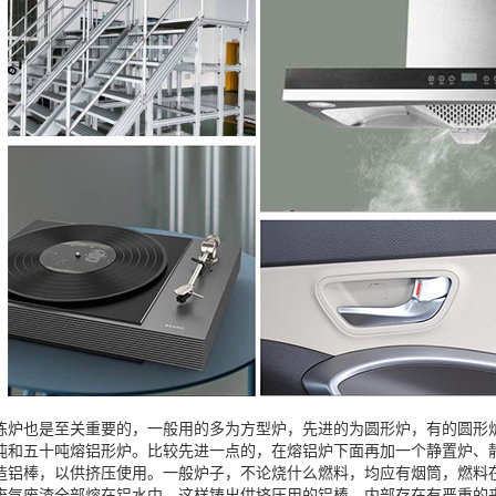
炼炉也是至关重要的，一般用的多为方型炉，先进的为圆形炉，有的圆形
吨和五十吨熔铝形炉。比较先进一点的，在熔铝炉下面再加一个静置炉、
造铝棒，以供挤压使用。一般炉子，不论烧什么燃料，均应有烟筒，燃料
废气废渣全部熔在铝水中，这样铸出供挤压用的铝棒，内部存在有严重的