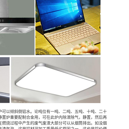
炉可以倾斜倒铝水。论吨位有一吨、二吨、五吨、十吨、二十
静置炉重要配制合金用，可在此炉内除渣除气，静置，然后再
在燃烧过程中产生的废气废渣大部分可以从烟筒排出。如没烟
夹渣气泡，这是铝材深加工质量低劣原因之一，这也是铝价便