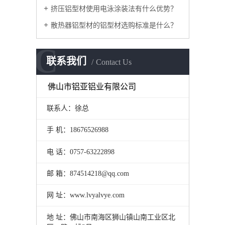
挤压铝型材使用电泳涂装法有什么优势？
散热器铝型材的铝型材选购标准是什么？
C
联系我们
Contact Us
佛山市铝亚铝业有限公司
联系人：徐总
手 机：18676526988
电 话：0757-63222898
邮 箱：874514218@qq.com
网 址：www.lvyalvye.com
地 址：佛山市南海区狮山镇山南工业区北