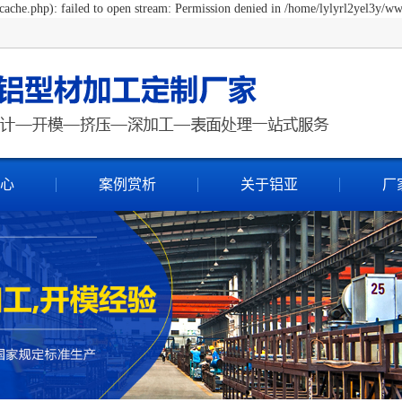
ache.php): failed to open stream: Permission denied in /home/lylyrl2yel3y/ww
心
案例赏析
关于铝亚
厂