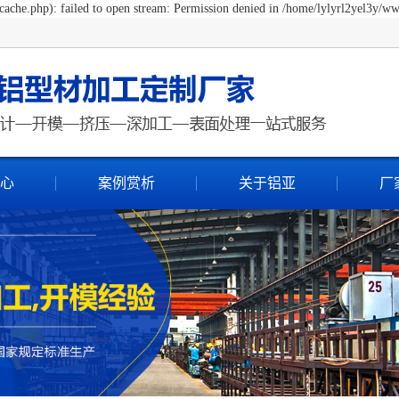
ache.php): failed to open stream: Permission denied in /home/lylyrl2yel3y/ww
心
案例赏析
关于铝亚
厂