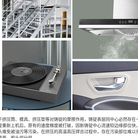
于挤压筒、模具、挤压垫等对铸锭的摩擦作用，铸锭表层同中心必然存在
锭重新上机后，原有的速度梯度被打破，因新铸锭中心流速较边缘部位快
头难免被油污等污染，在挤压的高温高压焊合过程中，存在污染部位难以
界面，即头端分层。