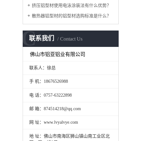
挤压铝型材使用电泳涂装法有什么优势？
散热器铝型材的铝型材选购标准是什么？
C
联系我们
Contact Us
佛山市铝亚铝业有限公司
联系人：徐总
手 机：18676526988
电 话：0757-63222898
邮 箱：874514218@qq.com
网 址：www.lvyalvye.com
地 址：佛山市南海区狮山镇山南工业区北