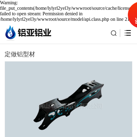
Warning:
file_put_contents(/home/lylyrl2yel3y/wwwroot/source/cache/license_c
failed to open stream: Permission denied in
/home/lylyrl2yel3y/wwwroot/source/model/api.class.php on line 217
定做铝型材