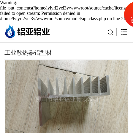
Warning:
file_put_contents(/home/lylyrl2yel3y/wwwroot/source/cache/license_c
failed to open stream: Permission denied in
/home/lylyrl2yel3y/wwwroot/source/model/api.class.php on line 217
工业散热器铝型材