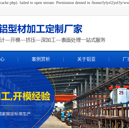
ache.php): failed to open stream: Permission denied in /home/lylyrl2yel3y/ww
心
案例赏析
关于铝亚
厂