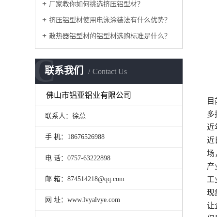
厂家教你如何挑选挤压铝型材？
挤压铝型材使用电泳涂装法有什么优势？
散热器铝型材的铝型材选购标准是什么？
C
联系我们
Contact Us
佛山市铝亚铝业有限公司
目
多
联系人：徐总
近
手 机：18676526988
近
场
电 话：0757-63222898
产
邮 箱：874514218@qq.com
工
现
网 址：www.lvyalvye.com
让